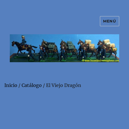
MENÚ
El mundo de los soldaditos de
plomo
Inicio
/
Catálogo
/ El Viejo Dragón