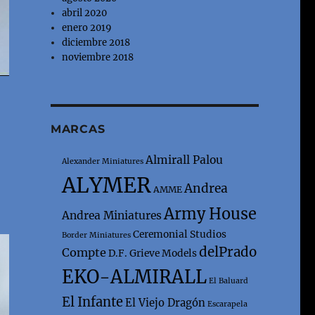
abril 2020
enero 2019
diciembre 2018
noviembre 2018
MARCAS
Almirall Palou
Alexander Miniatures
ALYMER
Andrea
AMME
Army House
Andrea Miniatures
Ceremonial Studios
Border Miniatures
delPrado
Compte
D.F. Grieve Models
EKO-ALMIRALL
El Baluard
El Infante
El Viejo Dragón
Escarapela