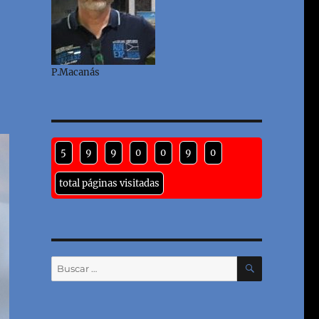
P.Macanás
5
9
9
0
0
9
0
total páginas visitadas
BUSCAR
Buscar
por: