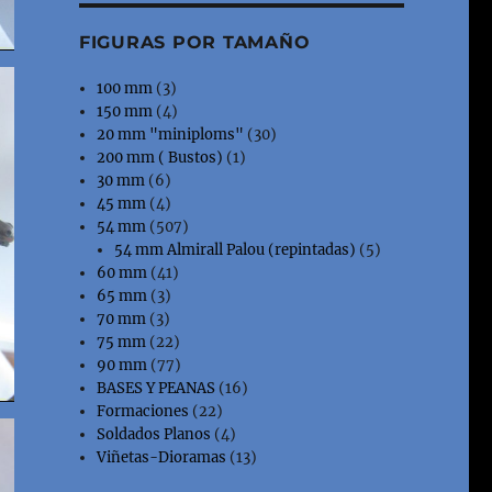
FIGURAS POR TAMAÑO
100 mm
(3)
150 mm
(4)
20 mm "miniploms"
(30)
200 mm ( Bustos)
(1)
30 mm
(6)
45 mm
(4)
54 mm
(507)
54 mm Almirall Palou (repintadas)
(5)
60 mm
(41)
65 mm
(3)
70 mm
(3)
75 mm
(22)
90 mm
(77)
BASES Y PEANAS
(16)
Formaciones
(22)
Soldados Planos
(4)
Viñetas-Dioramas
(13)