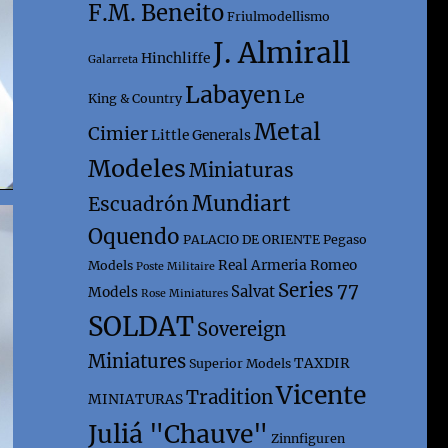
F.M. Beneito
Friulmodellismo
J. Almirall
Hinchliffe
Galarreta
Labayen
Le
King & Country
Metal
Cimier
Little Generals
Modeles
Miniaturas
Mundiart
Escuadrón
Oquendo
PALACIO DE ORIENTE
Pegaso
Real Armeria
Romeo
Models
Poste Militaire
Series 77
Salvat
Models
Rose Miniatures
SOLDAT
Sovereign
Miniatures
TAXDIR
Superior Models
Vicente
Tradition
MINIATURAS
Juliá "Chauve"
Zinnfiguren