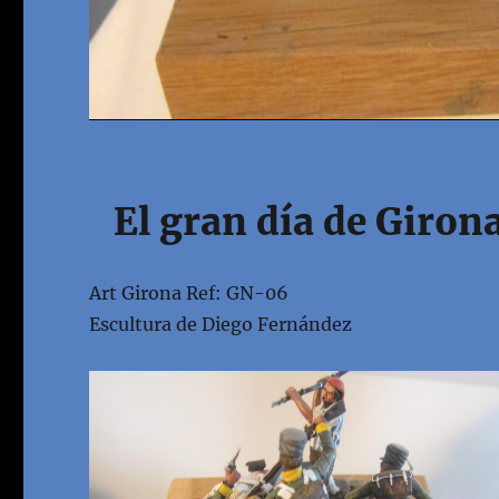
El gran día de Giron
Art Girona Ref: GN-06
Escultura de Diego Fernández