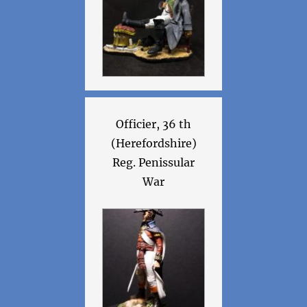
Officier, 36 th
(Herefordshire)
Reg. Penissular
War