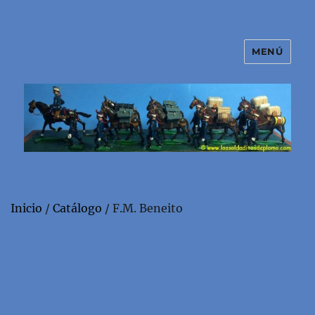
MENÚ
El mundo de los soldaditos de
plomo
Inicio
/
Catálogo
/ F.M. Beneito