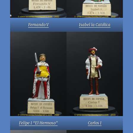
Fernando V
Isabel la Católic
a
Felipe I “El Hermoso”
Carlos I