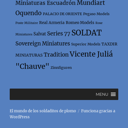
Mundiart
Miniaturas Escuadrón
Oquendo
PALACIO DE ORIENTE
Pegaso Models
Real Armeria
Romeo Models
Poste Militaire
Rose
SOLDAT
Series 77
Salvat
Miniatures
Sovereign Miniatures
TAXDIR
Superior Models
Vicente Juliá
Tradition
MINIATURAS
"Chauve"
Zinnfiguren
MENU
El mundo de los soldaditos de plomo
Funciona gracias a
WordPress