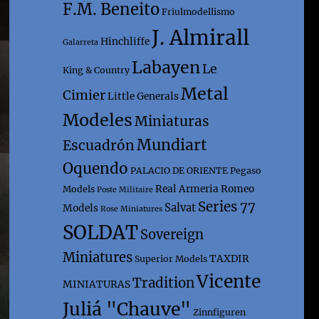
F.M. Beneito
Friulmodellismo
J. Almirall
Hinchliffe
Galarreta
Labayen
Le
King & Country
Metal
Cimier
Little Generals
Modeles
Miniaturas
Mundiart
Escuadrón
Oquendo
PALACIO DE ORIENTE
Pegaso
Real Armeria
Romeo
Models
Poste Militaire
Series 77
Salvat
Models
Rose Miniatures
SOLDAT
Sovereign
Miniatures
TAXDIR
Superior Models
Vicente
Tradition
MINIATURAS
Juliá "Chauve"
Zinnfiguren