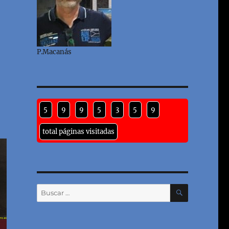
P.Macanás
5
9
9
5
3
5
9
total páginas visitadas
BUSCAR
Buscar
por: