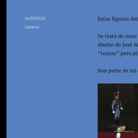
Publicado
24/02/2021
Estas figuras da
el
Formato
Galería
Se trata de unas
diseño de José A
“toscas” pero pi
Son parte de mi 