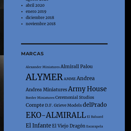
abril 2020
enero 2019
diciembre 2018
noviembre 2018
MARCAS
Almirall Palou
Alexander Miniatures
ALYMER
Andrea
AMME
Army House
Andrea Miniatures
Ceremonial Studios
Border Miniatures
delPrado
Compte
D.F. Grieve Models
EKO-ALMIRALL
El Baluard
El Infante
El Viejo Dragón
Escarapela