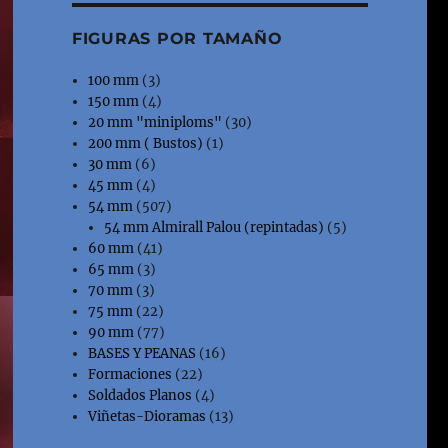
FIGURAS POR TAMAÑO
100 mm
(3)
150 mm
(4)
20 mm "miniploms"
(30)
200 mm ( Bustos)
(1)
30 mm
(6)
45 mm
(4)
54 mm
(507)
54 mm Almirall Palou (repintadas)
(5)
60 mm
(41)
65 mm
(3)
70 mm
(3)
75 mm
(22)
90 mm
(77)
BASES Y PEANAS
(16)
Formaciones
(22)
Soldados Planos
(4)
Viñetas-Dioramas
(13)