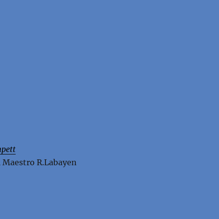
mpett
l Maestro R.Labayen