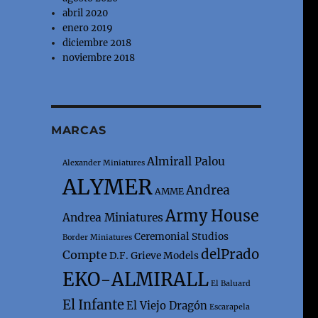
abril 2020
enero 2019
diciembre 2018
noviembre 2018
MARCAS
Almirall Palou
Alexander Miniatures
ALYMER
Andrea
AMME
Army House
Andrea Miniatures
Ceremonial Studios
Border Miniatures
delPrado
Compte
D.F. Grieve Models
EKO-ALMIRALL
El Baluard
El Infante
El Viejo Dragón
Escarapela