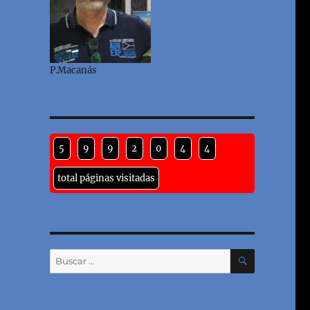
P.Macanás
5
9
9
2
0
4
4
total páginas visitadas
BUSCAR
Buscar
por: