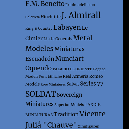
F.M. Beneito
Friulmodellismo
J. Almirall
Hinchliffe
Galarreta
Labayen
Le
King & Country
Metal
Cimier
Little Generals
Modeles
Miniaturas
Mundiart
Escuadrón
Oquendo
PALACIO DE ORIENTE
Pegaso
Real Armeria
Romeo
Models
Poste Militaire
Series 77
Salvat
Models
Rose Miniatures
SOLDAT
Sovereign
Miniatures
TAXDIR
Superior Models
Vicente
Tradition
MINIATURAS
Juliá "Chauve"
Zinnfiguren