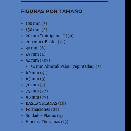
FIGURAS POR TAMAÑO
100 mm
(3)
150 mm
(4)
20 mm "miniploms"
(30)
200 mm ( Bustos)
(1)
30 mm
(6)
45 mm
(4)
54 mm
(507)
54 mm Almirall Palou (repintadas)
(5)
60 mm
(41)
65 mm
(3)
70 mm
(3)
75 mm
(22)
90 mm
(77)
BASES Y PEANAS
(16)
Formaciones
(22)
Soldados Planos
(4)
Viñetas-Dioramas
(13)