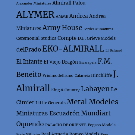
Almirall Palou
Alexander Miniatures
ALYMER
Andrea
Andrea
AMME
Army House
Miniatures
Border Miniatures
Compte
Ceremonial Studios
D.F. Grieve Models
EKO-ALMIRALL
delPrado
El Baluard
F.M.
El Infante
El Viejo Dragón
Escarapela
J.
Beneito
Hinchliffe
Friulmodellismo
Galarreta
Almirall
Labayen
Le
King & Country
Metal Modeles
Cimier
Little Generals
Mundiart
Miniaturas Escuadrón
Oquendo
PALACIO DE ORIENTE
Pegaso Models
Real Armeria
Romeo Models
Poste Militaire
Rose