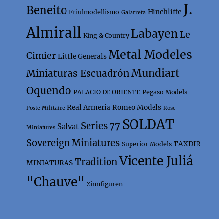
J.
Beneito
Hinchliffe
Friulmodellismo
Galarreta
Almirall
Labayen
Le
King & Country
Metal Modeles
Cimier
Little Generals
Mundiart
Miniaturas Escuadrón
Oquendo
PALACIO DE ORIENTE
Pegaso Models
Real Armeria
Romeo Models
Poste Militaire
Rose
SOLDAT
Series 77
Salvat
Miniatures
Sovereign Miniatures
TAXDIR
Superior Models
Vicente Juliá
Tradition
MINIATURAS
"Chauve"
Zinnfiguren