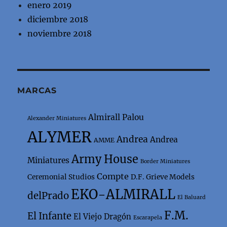
enero 2019
diciembre 2018
noviembre 2018
MARCAS
Almirall Palou
Alexander Miniatures
ALYMER
Andrea
Andrea
AMME
Army House
Miniatures
Border Miniatures
Compte
Ceremonial Studios
D.F. Grieve Models
EKO-ALMIRALL
delPrado
El Baluard
F.M.
El Infante
El Viejo Dragón
Escarapela