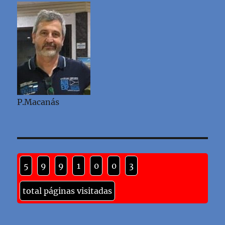
P.Macanás
5
9
9
1
0
0
3
total páginas visitadas