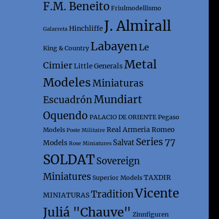
F.M. Beneito
Friulmodellismo
J. Almirall
Hinchliffe
Galarreta
Labayen
Le
King & Country
Metal
Cimier
Little Generals
Modeles
Miniaturas
Mundiart
Escuadrón
Oquendo
PALACIO DE ORIENTE
Pegaso
Real Armeria
Romeo
Models
Poste Militaire
Series 77
Salvat
Models
Rose Miniatures
SOLDAT
Sovereign
Miniatures
TAXDIR
Superior Models
Vicente
Tradition
MINIATURAS
Juliá "Chauve"
Zinnfiguren