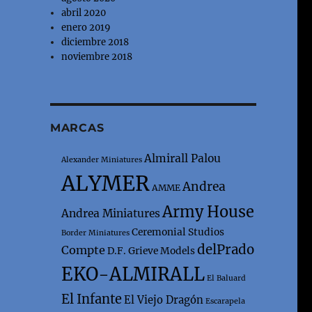
abril 2020
enero 2019
diciembre 2018
noviembre 2018
MARCAS
Almirall Palou
Alexander Miniatures
ALYMER
Andrea
AMME
Army House
Andrea Miniatures
Ceremonial Studios
Border Miniatures
delPrado
Compte
D.F. Grieve Models
EKO-ALMIRALL
El Baluard
El Infante
El Viejo Dragón
Escarapela