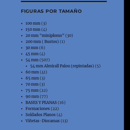
FIGURAS POR TAMAÑO
100 mm
(3)
150 mm
(4)
20 mm "miniploms"
(30)
200 mm ( Bustos)
(1)
30 mm
(6)
45 mm
(4)
54 mm
(507)
54 mm Almirall Palou (repintadas)
(5)
60 mm
(41)
65 mm
(3)
70 mm
(3)
75 mm
(22)
90 mm
(77)
BASES Y PEANAS
(16)
Formaciones
(22)
Soldados Planos
(4)
Viñetas-Dioramas
(13)