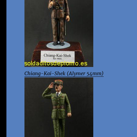
Chiang-Kai-Shek (Alymer 54mm)