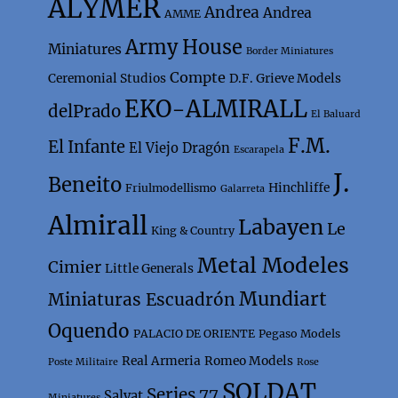
ALYMER
Andrea
Andrea
AMME
Army House
Miniatures
Border Miniatures
Compte
Ceremonial Studios
D.F. Grieve Models
EKO-ALMIRALL
delPrado
El Baluard
F.M.
El Infante
El Viejo Dragón
Escarapela
J.
Beneito
Hinchliffe
Friulmodellismo
Galarreta
Almirall
Labayen
Le
King & Country
Metal Modeles
Cimier
Little Generals
Mundiart
Miniaturas Escuadrón
Oquendo
PALACIO DE ORIENTE
Pegaso Models
Real Armeria
Romeo Models
Poste Militaire
Rose
SOLDAT
Series 77
Salvat
Miniatures