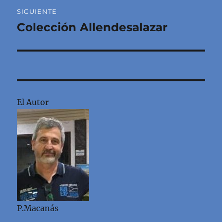
SIGUIENTE
Colección Allendesalazar
Entrada
siguiente:
El Autor
P.Macanás