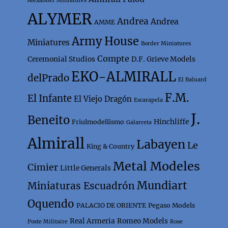
Alexander Miniatures
ALYMER
Andrea
Andrea
AMME
Army House
Miniatures
Border Miniatures
Compte
Ceremonial Studios
D.F. Grieve Models
EKO-ALMIRALL
delPrado
El Baluard
F.M.
El Infante
El Viejo Dragón
Escarapela
J.
Beneito
Hinchliffe
Friulmodellismo
Galarreta
Almirall
Labayen
Le
King & Country
Metal Modeles
Cimier
Little Generals
Mundiart
Miniaturas Escuadrón
Oquendo
PALACIO DE ORIENTE
Pegaso Models
Real Armeria
Romeo Models
Poste Militaire
Rose