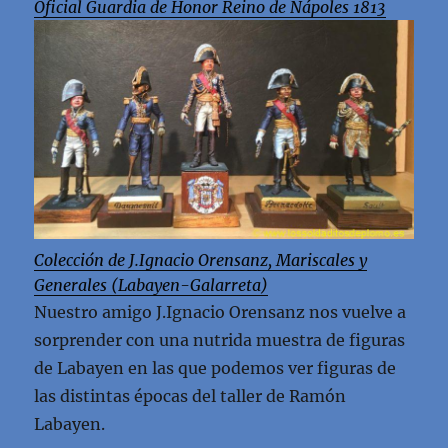
Oficial Guardia de Honor Reino de Nápoles 1813
Colección de J.Ignacio Orensanz, Mariscales y
Generales (Labayen-Galarreta)
Nuestro amigo J.Ignacio Orensanz nos vuelve a
sorprender con una nutrida muestra de figuras
de Labayen en las que podemos ver figuras de
las distintas épocas del taller de Ramón
Labayen.