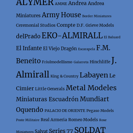
ALYMER
Andrea
Andrea
AMME
Army House
Miniatures
Border Miniatures
Compte
Ceremonial Studios
D.F. Grieve Models
EKO-ALMIRALL
delPrado
El Baluard
F.M.
El Infante
El Viejo Dragón
Escarapela
J.
Beneito
Hinchliffe
Friulmodellismo
Galarreta
Almirall
Labayen
Le
King & Country
Metal Modeles
Cimier
Little Generals
Mundiart
Miniaturas Escuadrón
Oquendo
PALACIO DE ORIENTE
Pegaso Models
Real Armeria
Romeo Models
Poste Militaire
Rose
SOLDAT
Series 77
Salvat
Miniatures