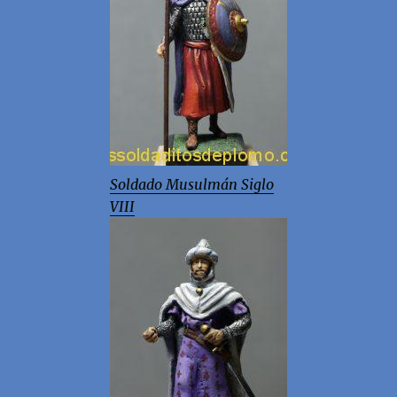
Soldado Musulmán Siglo
VIII