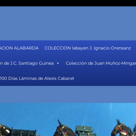
os de plomo
o
ACION ALABARDA
COLECCION labayen J. Ignacio Orensanz
n de J.C. Santiago Guinea
Colección de Juan Muñoz-Minga
 100 Días Láminas de Alexis Cabaret