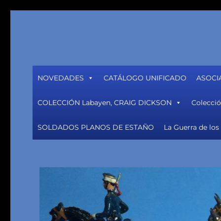
El mundo de los soldadit
coleccionismo, pintura y restauración soldaditos de plom
NOVEDADES
CATÁLOGO UNIFICADO
ASOCI
COLECCIÓN Labayen, CRAIG DICKSON
Colecció
SOLDADOS PLANOS DE ESTAÑO
La Guerra de los