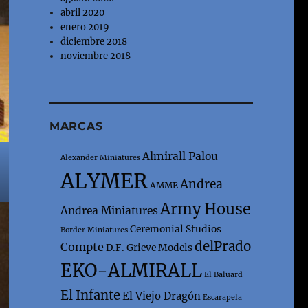
abril 2020
enero 2019
diciembre 2018
noviembre 2018
MARCAS
Almirall Palou
Alexander Miniatures
ALYMER
Andrea
AMME
Army House
Andrea Miniatures
Ceremonial Studios
Border Miniatures
delPrado
Compte
D.F. Grieve Models
EKO-ALMIRALL
El Baluard
El Infante
El Viejo Dragón
Escarapela