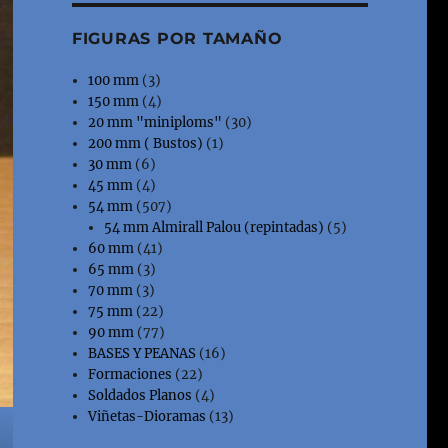
FIGURAS POR TAMAÑO
100 mm
(3)
150 mm
(4)
20 mm "miniploms"
(30)
200 mm ( Bustos)
(1)
30 mm
(6)
45 mm
(4)
54 mm
(507)
54 mm Almirall Palou (repintadas)
(5)
60 mm
(41)
65 mm
(3)
70 mm
(3)
75 mm
(22)
90 mm
(77)
BASES Y PEANAS
(16)
Formaciones
(22)
Soldados Planos
(4)
Viñetas-Dioramas
(13)