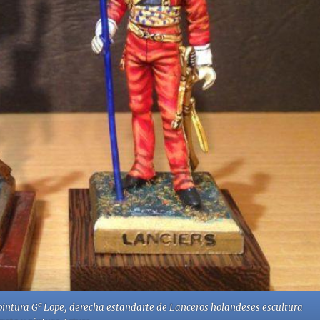
pintura Gª Lope, derecha estandarte de Lanceros holandeses escultura