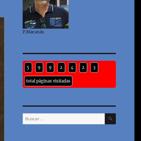
P.Macanás
5
9
9
2
4
2
3
total páginas visitadas
BUSCAR
Buscar
por: