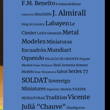
F.M. Beneito
Friulmodellismo
J. Almirall
Hinchliffe
Galarreta
Labayen
Le
King & Country
Metal
Cimier
Little Generals
Modeles
Miniaturas
Mundiart
Escuadrón
Oquendo
PALACIO DE ORIENTE
Pegaso
Real Armeria
Romeo
Models
Poste Militaire
Series 77
Salvat
Models
Rose Miniatures
SOLDAT
Sovereign
Miniatures
TAXDIR
Superior Models
Vicente
Tradition
MINIATURAS
Juliá "Chauve"
Zinnfiguren