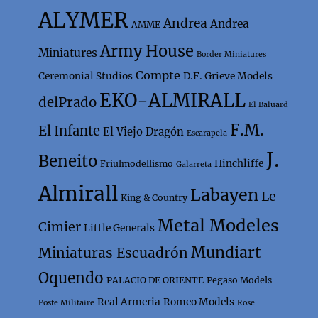
ALYMER
Andrea
Andrea
AMME
Army House
Miniatures
Border Miniatures
Compte
Ceremonial Studios
D.F. Grieve Models
EKO-ALMIRALL
delPrado
El Baluard
F.M.
El Infante
El Viejo Dragón
Escarapela
J.
Beneito
Hinchliffe
Friulmodellismo
Galarreta
Almirall
Labayen
Le
King & Country
Metal Modeles
Cimier
Little Generals
Mundiart
Miniaturas Escuadrón
Oquendo
PALACIO DE ORIENTE
Pegaso Models
Real Armeria
Romeo Models
Poste Militaire
Rose