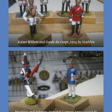
Kaiser Willem and Garde du Corps ,1914 by Stadden
Musician and Infantry,Imperial German Army,1900’s by