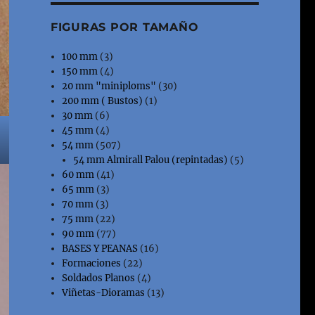
FIGURAS POR TAMAÑO
100 mm
(3)
150 mm
(4)
20 mm "miniploms"
(30)
200 mm ( Bustos)
(1)
30 mm
(6)
45 mm
(4)
54 mm
(507)
54 mm Almirall Palou (repintadas)
(5)
60 mm
(41)
65 mm
(3)
70 mm
(3)
75 mm
(22)
90 mm
(77)
BASES Y PEANAS
(16)
Formaciones
(22)
Soldados Planos
(4)
Viñetas-Dioramas
(13)