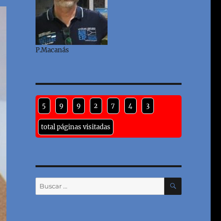
P.Macanás
5
9
9
2
7
4
3
total páginas visitadas
BUSCAR
Buscar
por: