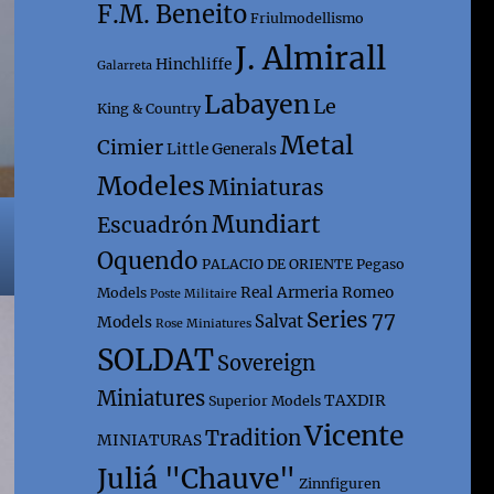
F.M. Beneito
Friulmodellismo
J. Almirall
Hinchliffe
Galarreta
Labayen
Le
King & Country
Metal
Cimier
Little Generals
Modeles
Miniaturas
Mundiart
Escuadrón
Oquendo
PALACIO DE ORIENTE
Pegaso
Real Armeria
Romeo
Models
Poste Militaire
Series 77
Salvat
Models
Rose Miniatures
SOLDAT
Sovereign
Miniatures
TAXDIR
Superior Models
Vicente
Tradition
MINIATURAS
Juliá "Chauve"
Zinnfiguren