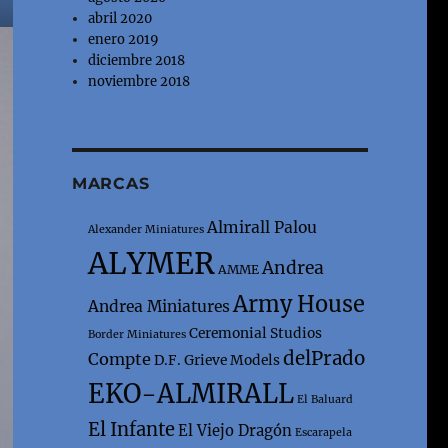
abril 2020
enero 2019
diciembre 2018
noviembre 2018
MARCAS
Almirall Palou
Alexander Miniatures
ALYMER
Andrea
AMME
Army House
Andrea Miniatures
Ceremonial Studios
Border Miniatures
delPrado
Compte
D.F. Grieve Models
EKO-ALMIRALL
El Baluard
El Infante
El Viejo Dragón
Escarapela