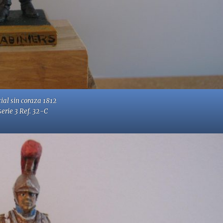
cial sin coraza 1812
serie 3 Ref. 32-C