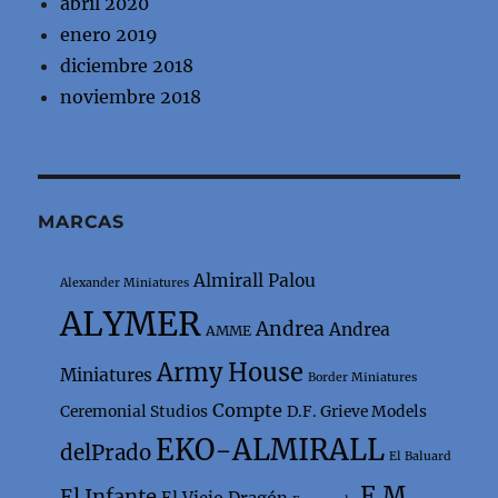
abril 2020
enero 2019
diciembre 2018
noviembre 2018
MARCAS
Almirall Palou
Alexander Miniatures
ALYMER
Andrea
Andrea
AMME
Army House
Miniatures
Border Miniatures
Compte
Ceremonial Studios
D.F. Grieve Models
EKO-ALMIRALL
delPrado
El Baluard
F.M.
El Infante