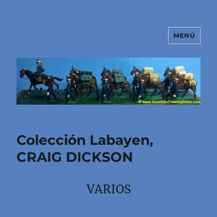
MENÚ
El mundo de los soldaditos de
plomo
Colección Labayen,
CRAIG DICKSON
VARIOS