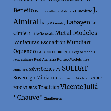
El Viejo Dragón
Escarapela
J.
Beneito
Hinchliffe
Friulmodellismo
Galarreta
Almirall
Labayen
Le
King & Country
Metal Modeles
Cimier
Little Generals
Mundiart
Miniaturas Escuadrón
Oquendo
PALACIO DE ORIENTE
Pegaso Models
Real Armeria
Romeo Models
Poste Militaire
Rose
SOLDAT
Series 77
Salvat
Miniatures
Sovereign Miniatures
TAXDIR
Superior Models
Vicente Juliá
Tradition
MINIATURAS
"Chauve"
Zinnfiguren