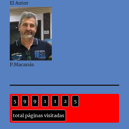
El Autor
P.Macanás
5
9
9
1
1
2
5
total páginas visitadas