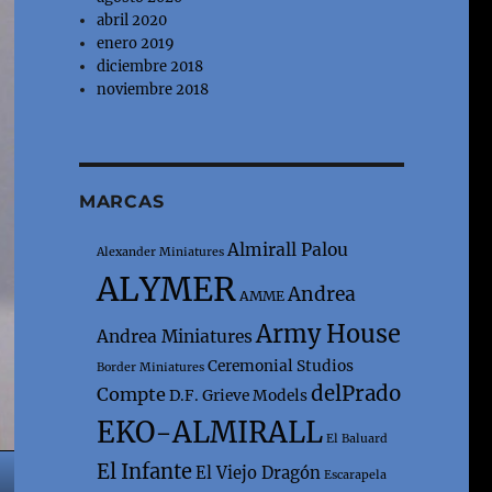
abril 2020
enero 2019
diciembre 2018
noviembre 2018
MARCAS
Almirall Palou
Alexander Miniatures
ALYMER
Andrea
AMME
Army House
Andrea Miniatures
Ceremonial Studios
Border Miniatures
delPrado
Compte
D.F. Grieve Models
EKO-ALMIRALL
El Baluard
El Infante
El Viejo Dragón
Escarapela