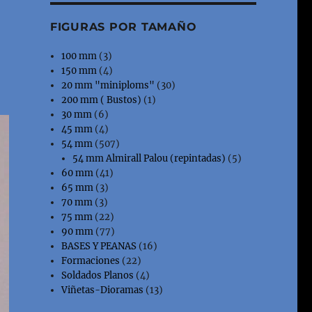
FIGURAS POR TAMAÑO
100 mm
(3)
150 mm
(4)
20 mm "miniploms"
(30)
200 mm ( Bustos)
(1)
30 mm
(6)
45 mm
(4)
54 mm
(507)
54 mm Almirall Palou (repintadas)
(5)
60 mm
(41)
65 mm
(3)
70 mm
(3)
75 mm
(22)
90 mm
(77)
BASES Y PEANAS
(16)
Formaciones
(22)
Soldados Planos
(4)
Viñetas-Dioramas
(13)