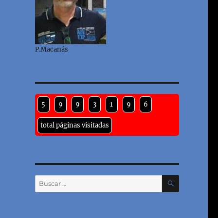
P.Macanás
5
9
9
3
1
9
6
total páginas visitadas
BUSCAR
Buscar
por: