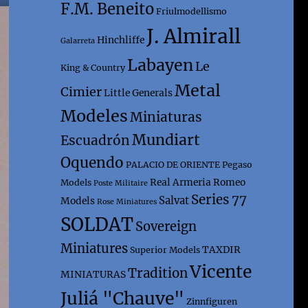
F.M. Beneito
Friulmodellismo
J. Almirall
Hinchliffe
Galarreta
Labayen
Le
King & Country
Metal
Cimier
Little Generals
Modeles
Miniaturas
Mundiart
Escuadrón
Oquendo
PALACIO DE ORIENTE
Pegaso
Real Armeria
Romeo
Models
Poste Militaire
Series 77
Salvat
Models
Rose Miniatures
SOLDAT
Sovereign
Miniatures
TAXDIR
Superior Models
Vicente
Tradition
MINIATURAS
Juliá "Chauve"
Zinnfiguren